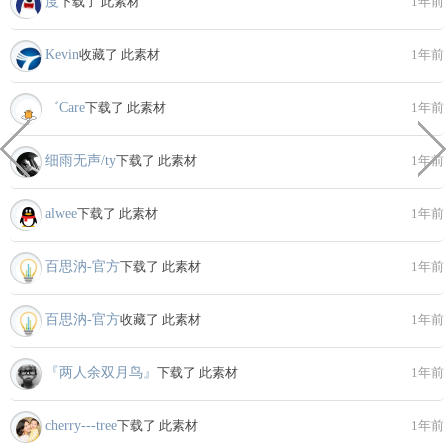
度
下载了 此素材
1年前
Kevin
收藏了 此素材
1年前
゛Care
下载了 此素材
1年前
细雨无声/ty
下载了 此素材
1年前
alwee
下载了 此素材
1年前
百思汭-官方
下载了 此素材
1年前
百思汭-官方
收藏了 此素材
1年前
『两人余双月鸟』
下载了 此素材
1年前
cherry---tree
下载了 此素材
1年前