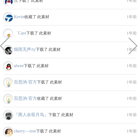
度
下载了 此素材
1年前
Kevin
收藏了 此素材
1年前
゛Care
下载了 此素材
1年前
细雨无声/ty
下载了 此素材
1年前
alwee
下载了 此素材
1年前
百思汭-官方
下载了 此素材
1年前
百思汭-官方
收藏了 此素材
1年前
『两人余双月鸟』
下载了 此素材
1年前
cherry---tree
下载了 此素材
1年前